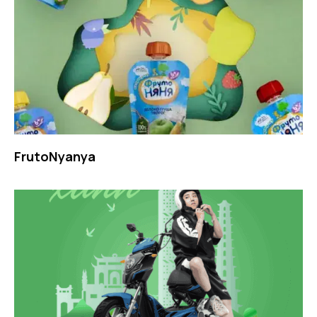
FrutoNyanya​