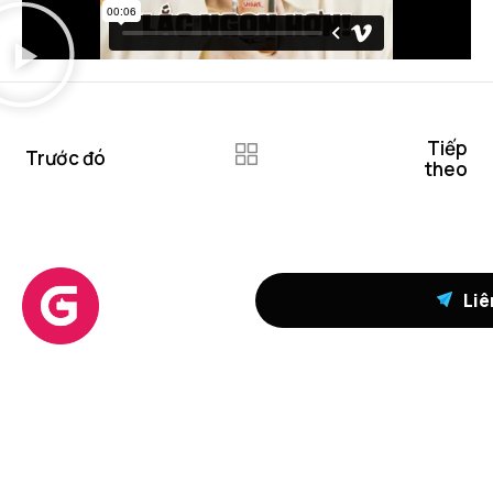
Tiếp
Trước đó
theo
Liê