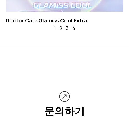
Doctor Care Glamiss Cool Extra
1
2
3
4
문의하기