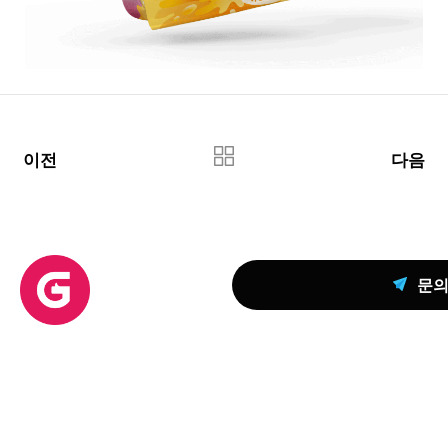
이전
다음
문