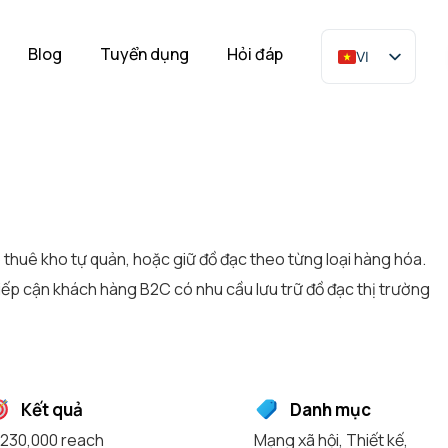
Blog
Tuyển dụng
Hỏi đáp
VI
o thuê kho tự quản, hoặc giữ đồ đạc theo từng loại hàng hóa.
ếp cận khách hàng B2C có nhu cầu lưu trữ đồ đạc thị trường
Kết quả
Danh mục
230,000 reach
Mạng xã hội
,
Thiết kế
,