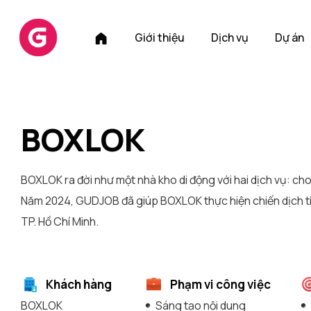
T
Giới thiệu
Dịch vụ
Dự án
r
a
n
g
c
BOXLOK
h
ủ
BOXLOK ra đời như một nhà kho di động với hai dịch vụ: ch
Năm 2024, GUDJOB đã giúp BOXLOK thực hiện chiến dịch ti
TP. Hồ Chí Minh.
Khách hàng
Phạm vi công việc
BOXLOK
Sáng tạo nội dung