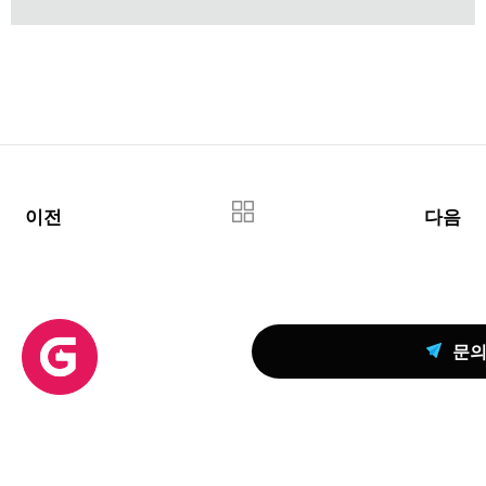
이전
다음
문