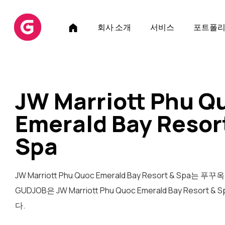
홈
회사 소개
서비스
포트폴
페
이
지
JW Marriott Phu Q
Emerald Bay Resor
Spa
JW Marriott Phu Quoc Emerald Bay Resort &
GUDJOB은 JW Marriott Phu Quoc Emerald Bay 
다.