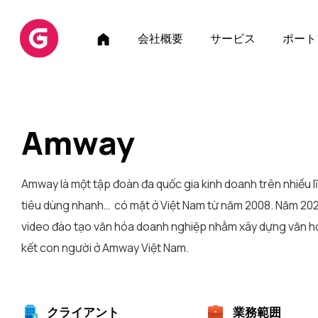
ホ
会社概要
サービス
ポート
ー
ム
ペ
ー
ジ
Amway
Amway là một tập đoàn đa quốc gia kinh doanh trên nhiều
tiêu dùng nhanh… có mặt ở Việt Nam từ năm 2008. Năm 20
video đào tạo văn hóa doanh nghiệp nhằm xây dựng văn h
kết con người ở Amway Việt Nam.
クライアント
業務範囲