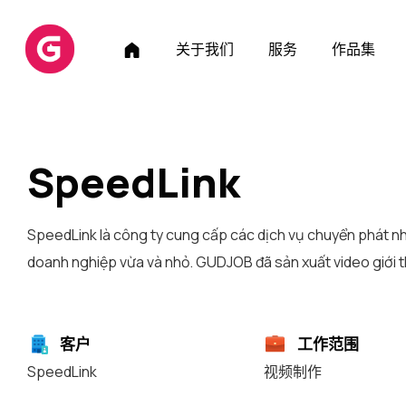
T
关于我们
服务
作品集
r
a
n
g
c
SpeedLink
h
ủ
SpeedLink là công ty cung cấp các dịch vụ chuyển phát nh
doanh nghiệp vừa và nhỏ. GUDJOB đã sản xuất video giới 
客户
工作范围
SpeedLink
视频制作