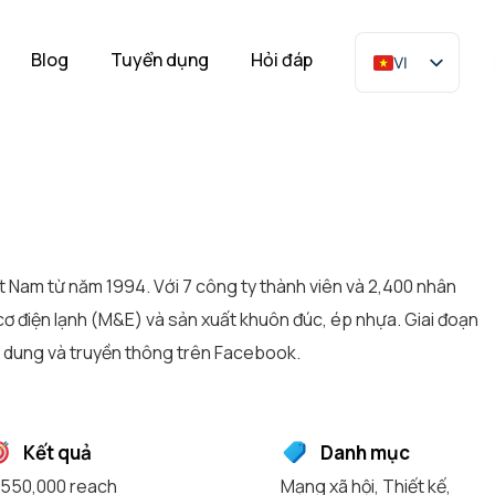
Blog
Tuyển dụng
Hỏi đáp
VI
t Nam từ năm 1994. Với 7 công ty thành viên và 2,400 nhân
cơ điện lạnh (M&E) và sản xuất khuôn đúc, ép nhựa. Giai đoạn
 dung và truyền thông trên Facebook.
Kết quả
Danh mục
550,000 reach
Mạng xã hội
,
Thiết kế
,