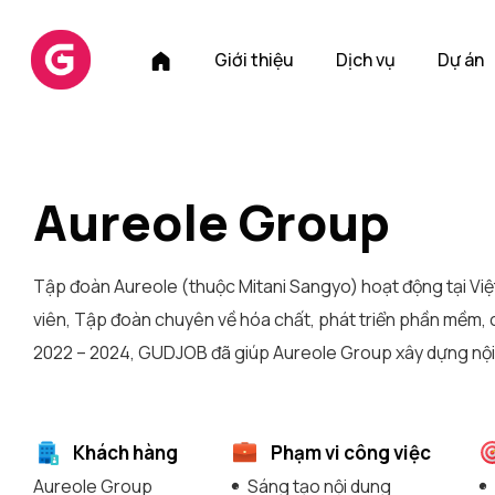
T
Giới thiệu
Dịch vụ
Dự án
r
a
n
g
c
Aureole Group
h
ủ
Tập đoàn Aureole (thuộc Mitani Sangyo) hoạt động tại Việ
viên, Tập đoàn chuyên về hóa chất, phát triển phần mềm, 
2022 – 2024, GUDJOB đã giúp Aureole Group xây dựng nội
Khách hàng
Phạm vi công việc
Aureole Group
Sáng tạo nội dung